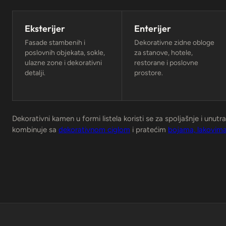
Eksterijer
Enterijer
Fasade stambenih i
Dekorativne zidne obloge
poslovnih objekata, sokle,
za stanove, hotele,
ulazne zone i dekorativni
restorane i poslovne
detalji.
prostore.
Dekorativni kamen u formi listela koristi se za spoljašnje i unutr
kombinuje sa
dekorativnom ciglom
i pratećim
bojama, lakovima