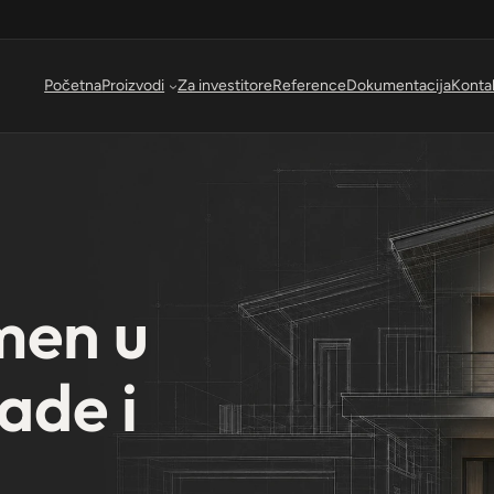
Početna
Proizvodi
Za investitore
Reference
Dokumentacija
Konta
men u
ade i