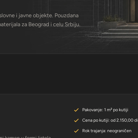
lovne i javne objekte. Pouzdana
terijala za Beograd i celu Srbiju.
Pakovanje: 1 m² po kutiji
Cena po kutiji: od 2.150,00 d
Rok trajanja: neograničen
ni kamen u formi listela,