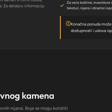
Za veće količine, investitor
. Za detaljnu informaciju
teksturi, nijansi i dinamici is
Konačna ponuda može zav
dostupnosti i uslova is
tivnog kamena
nih nijansi. Boje se mogu koristiti