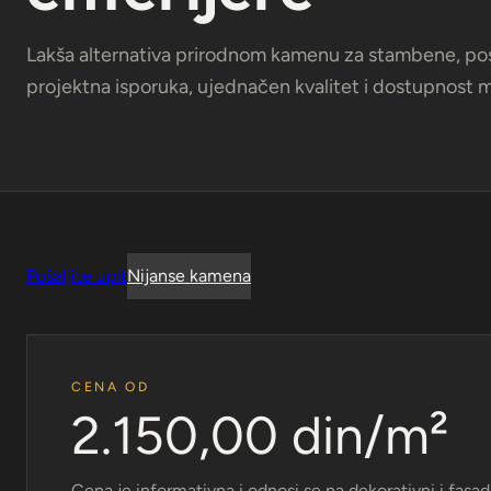
Lakša alternativa prirodnom kamenu za stambene, pos
projektna isporuka, ujednačen kvalitet i dostupnost ma
Pošaljite upit
Nijanse kamena
CENA OD
2.150,00 din/m²
Cena je informativna i odnosi se na dekorativni i fasad