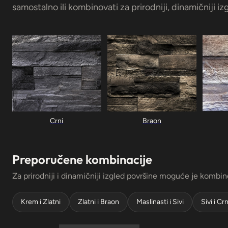
samostalno ili kombinovati za prirodniji, dinamičniji izg
Preporučene kombinacije
Za prirodniji i dinamičniji izgled površine moguće je kombin
Krem i Zlatni
Zlatni i Braon
Maslinasti i Sivi
Sivi i Crn