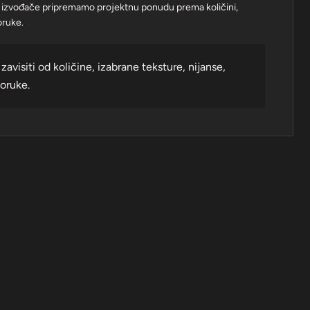
e i izvođače pripremamo projektnu ponudu prema količini,
poruke.
isiti od količine, izabrane teksture, nijanse,
poruke.