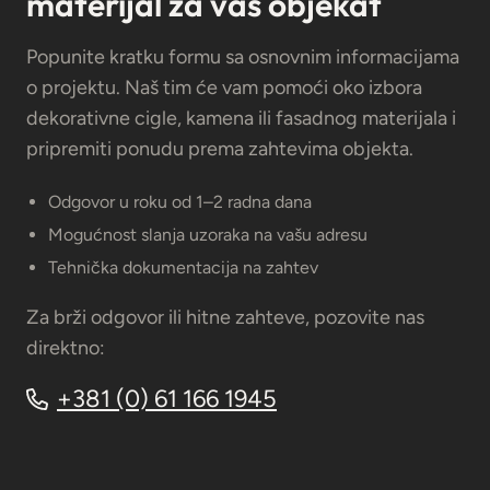
materijal za vaš objekat
Popunite kratku formu sa osnovnim informacijama
o projektu. Naš tim će vam pomoći oko izbora
dekorativne cigle, kamena ili fasadnog materijala i
pripremiti ponudu prema zahtevima objekta.
Odgovor u roku od 1–2 radna dana
Mogućnost slanja uzoraka na vašu adresu
Tehnička dokumentacija na zahtev
Za brži odgovor ili hitne zahteve, pozovite nas
direktno:
+381 (0) 61 166 1945