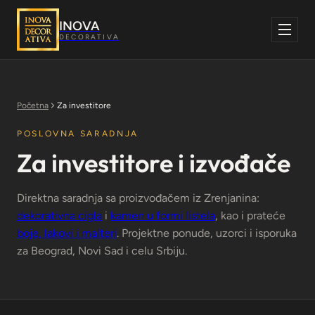
Skoči
na
INOVA
sadržaj
DECORATIVA
Početna
Za investitore
POSLOVNA SARADNJA
Za investitore i izvođače
Direktna saradnja sa proizvođačem iz Zrenjanina:
dekorativna cigla
i
kamen u formi listela
, kao i prateće
boje, lakovi i malteri
. Projektne ponude, uzorci i isporuka
za Beograd, Novi Sad i celu Srbiju.