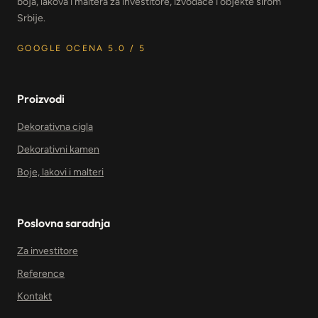
boja, lakova i maltera za investitore, izvođače i objekte širom
Srbije.
GOOGLE OCENA 5.0 / 5
Proizvodi
Dekorativna cigla
Dekorativni kamen
Boje, lakovi i malteri
Poslovna saradnja
Za investitore
Reference
Kontakt