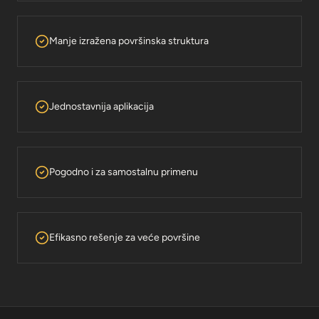
Manje izražena površinska struktura
Jednostavnija aplikacija
Pogodno i za samostalnu primenu
Efikasno rešenje za veće površine