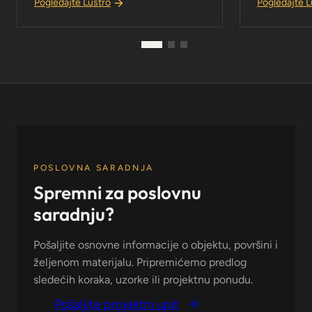
Pogledajte Lustro
Pogledajte L
POSLOVNA SARADNJA
Spremni za poslovnu
saradnju?
Pošaljite osnovne informacije o objektu, površini i
željenom materijalu. Pripremićemo predlog
sledećih koraka, uzorke ili projektnu ponudu.
Pošaljite projektni upit