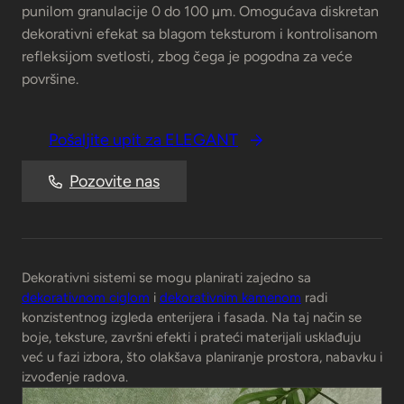
punilom granulacije 0 do 100 µm. Omogućava diskretan
dekorativni efekat sa blagom teksturom i kontrolisanom
refleksijom svetlosti, zbog čega je pogodna za veće
površine.
Pošaljite upit za ELEGANT
Pozovite nas
Dekorativni sistemi se mogu planirati zajedno sa
dekorativnom ciglom
i
dekorativnim kamenom
radi
konzistentnog izgleda enterijera i fasada. Na taj način se
boje, teksture, završni efekti i prateći materijali usklađuju
već u fazi izbora, što olakšava planiranje prostora, nabavku i
izvođenje radova.