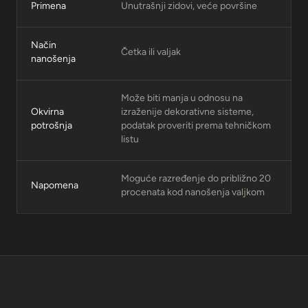
Primena
Unutrašnji zidovi, veće površine
Način
Četka ili valjak
nanošenja
Može biti manja u odnosu na
Okvirna
izraženije dekorativne sisteme,
potrošnja
podatak proveriti prema tehničkom
listu
Moguće razređenje do približno 20
Napomena
procenata kod nanošenja valjkom