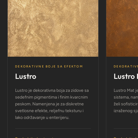
DEKORATIVNE BOJE SA EFEKTOM
DEKORATIV
Lustro
Lustro
Lustro je dekorativna boja za zidove sa
Lustro Mat je
sedefnim pigmentima i finim kvarcnim
sistema, na
peskom. Namenjena je za diskretne
želi sofistic
svetlosne efekte, reljefnu teksturu i
izraženog sjaj
lako održavanje u enterijeru.