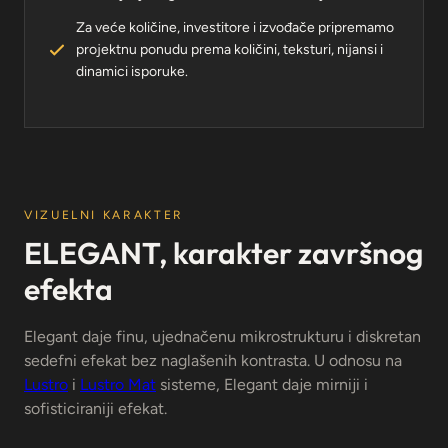
Za veće količine, investitore i izvođače pripremamo
projektnu ponudu prema količini, teksturi, nijansi i
dinamici isporuke.
VIZUELNI KARAKTER
ELEGANT, karakter završnog
efekta
Elegant daje finu, ujednačenu mikrostrukturu i diskretan
sedefni efekat bez naglašenih kontrasta. U odnosu na
Lustro
i
Lustro Mat
sisteme, Elegant daje mirniji i
sofisticiraniji efekat.