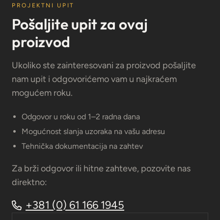
PROJEKTNI UPIT
Pošaljite upit za ovaj
proizvod
Ukoliko ste zainteresovani za proizvod pošaljite
nam upit i odgovorićemo vam u najkraćem
mogućem roku.
Odgovor u roku od 1–2 radna dana
Mogućnost slanja uzoraka na vašu adresu
Tehnička dokumentacija na zahtev
Za brži odgovor ili hitne zahteve, pozovite nas
direktno:
+381 (0) 61 166 1945