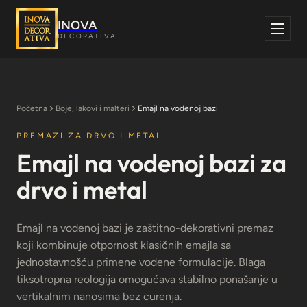
Skoči
na
INOVA
sadržaj
DECORATIVA
Početna
Boje, lakovi i malteri
Emajl na vodenoj bazi
PREMAZI ZA DRVO I METAL
Emajl na vodenoj bazi za
drvo i metal
Emajl na vodenoj bazi je zaštitno-dekorativni premaz
koji kombinuje otpornost klasičnih emajla sa
jednostavnošću primene vodene formulacije. Blaga
tiksotropna reologija omogućava stabilno ponašanje u
vertikalnim nanosima bez curenja.