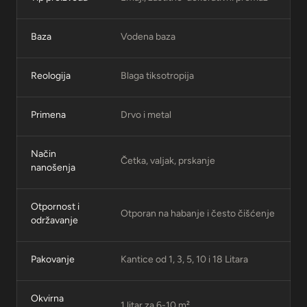
Baza
Vodena baza
Reologija
Blaga tiksotropija
Primena
Drvo i metal
Način
Četka, valjak, prskanje
nanošenja
Otpornost i
Otporan na habanje i često čišćenje
održavanje
Pakovanje
Kantice od 1, 3, 5, 10 i 18 Litara
Okvirna
1 litar za 6-10 m²