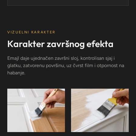
VIZUELNI KARAKTER
Karakter završnog efekta
Emajl daje ujednačen završni sloj, kontrolisan sjaj i
glatku, zatvorenu površinu, uz čvrst film i otpornost na
habanje.