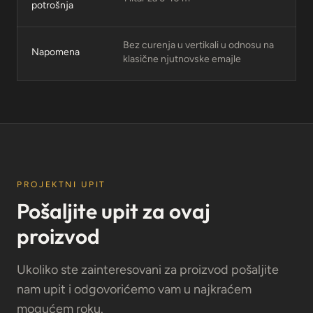
potrošnja
Bez curenja u vertikali u odnosu na
Napomena
klasične njutnovske emajle
PROJEKTNI UPIT
Pošaljite upit za ovaj
proizvod
Ukoliko ste zainteresovani za proizvod pošaljite
nam upit i odgovorićemo vam u najkraćem
mogućem roku.