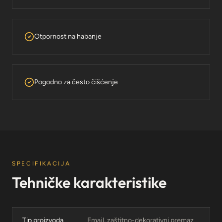
Otpornost na habanje
Pogodno za često čišćenje
SPECIFIKACIJA
Tehničke karakteristike
Tip proizvoda
Emajl, zaštitno-dekorativni premaz