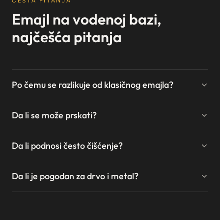
ČESTA PITANJA
Emajl na vodenoj bazi,
najčešća pitanja
Po čemu se razlikuje od klasičnog emajla?
Da li se može prskati?
Da li podnosi često čišćenje?
Da li je pogodan za drvo i metal?