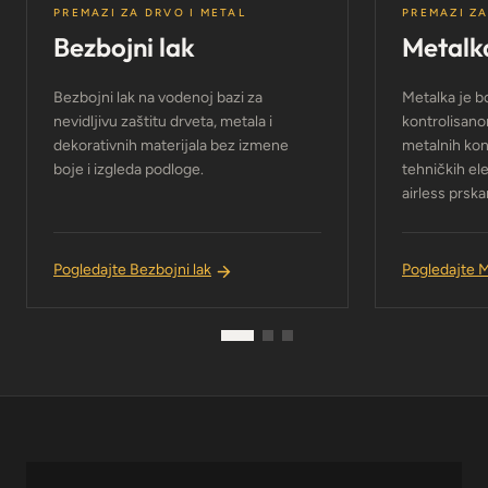
PREMAZI ZA DRVO I METAL
PREMAZI ZA
Bezbojni lak
Metalk
Bezbojni lak na vodenoj bazi za
Metalka je b
nevidljivu zaštitu drveta, metala i
kontrolisano
dekorativnih materijala bez izmene
metalnih kon
boje i izgleda podloge.
tehničkih el
airless prska
Pogledajte Bezbojni lak
Pogledajte 