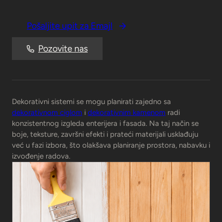
Pošaljite upit za Emajl
Pozovite nas
Dekorativni sistemi se mogu planirati zajedno sa
dekorativnom ciglom
i
dekorativnim kamenom
radi
konzistentnog izgleda enterijera i fasada. Na taj način se
boje, teksture, završni efekti i prateći materijali usklađuju
već u fazi izbora, što olakšava planiranje prostora, nabavku i
izvođenje radova.