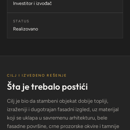
Investitor i izvođač
STATUS
Realizovano
CILJ I IZVEDENO REŠENJE
Šta je trebalo postići
Cilj je bio da stambeni objekat dobije topliji,
izraženiji i dugotrajan fasadni izgled, uz materijal
koji se uklapa u savremenu arhitekturu, bele
fasadne površine, crne prozorske okvire i tamnije