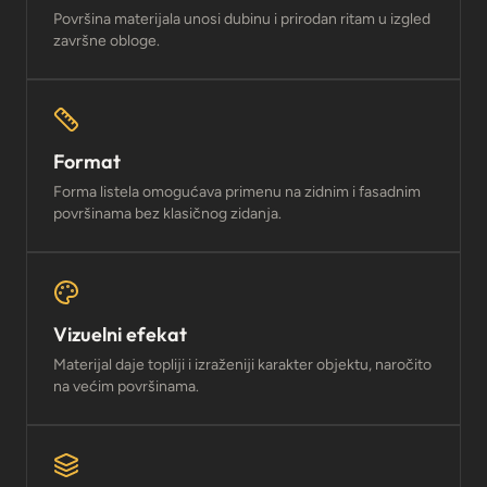
Površina materijala unosi dubinu i prirodan ritam u izgled
završne obloge.
Format
Forma listela omogućava primenu na zidnim i fasadnim
površinama bez klasičnog zidanja.
Vizuelni efekat
Materijal daje topliji i izraženiji karakter objektu, naročito
na većim površinama.