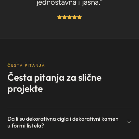
jednostavna i jasna.”
ČESTA PITANJA
Česta pitanja za slične
projekte
Da li su dekorativna cigla i dekorativni kamen
u formi listela?