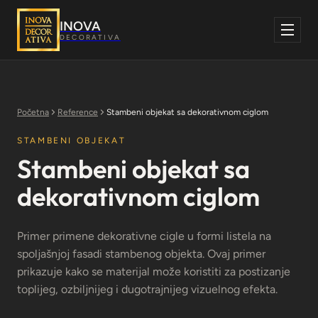
Skoči
na
INOVA
sadržaj
DECORATIVA
Početna
Reference
Stambeni objekat sa dekorativnom ciglom
STAMBENI OBJEKAT
Stambeni objekat sa
dekorativnom ciglom
Primer primene dekorativne cigle u formi listela na
spoljašnjoj fasadi stambenog objekta. Ovaj primer
prikazuje kako se materijal može koristiti za postizanje
toplijeg, ozbiljnijeg i dugotrajnijeg vizuelnog efekta.