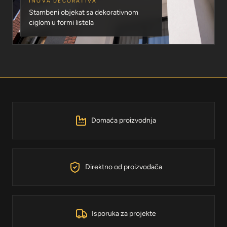
INOVA DECORATIVA
Stambeni objekat sa dekorativnom
ciglom u formi listela
Domaća proizvodnja
Direktno od proizvođača
Isporuka za projekte