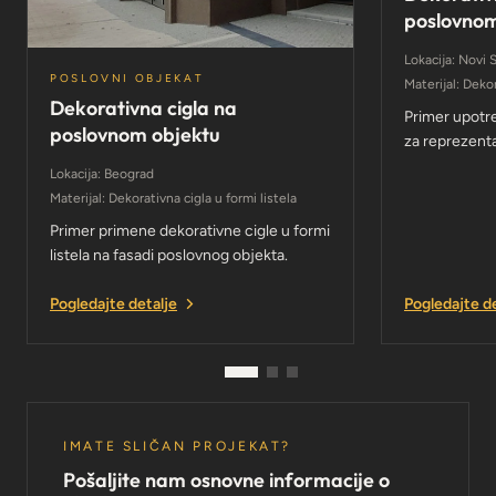
poslovnom
Lokacija: Novi 
POSLOVNI OBJEKAT
Materijal: Dekor
Dekorativna cigla na
Primer upotr
poslovnom objektu
za reprezenta
Lokacija: Beograd
Materijal: Dekorativna cigla u formi listela
Primer primene dekorativne cigle u formi
listela na fasadi poslovnog objekta.
Pogledajte detalje
Pogledajte d
IMATE SLIČAN PROJEKAT?
Pošaljite nam osnovne informacije o