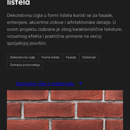
listela
Dekorativna cigla u formi listela koristi se za fasade,
enterijere, akcentne zidove i arhitektonske detalje. U
ovom projektu izabrana je zbog karakteristične teksture,
vizuelnog efekta i praktične primene na većoj
spoljašnjoj površini.
Dekorativna cigla
Forma listela
Fasada
Eksterijer
Domaća proizvodnja
Saznajte više o materijalu