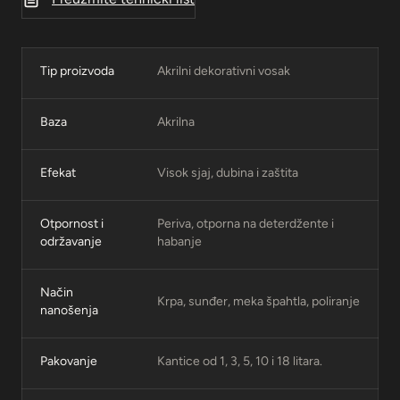
Tip proizvoda
Akrilni dekorativni vosak
Baza
Akrilna
Efekat
Visok sjaj, dubina i zaštita
Otpornost i
Periva, otporna na deterdžente i
održavanje
habanje
Način
Krpa, sunđer, meka špahtla, poliranje
nanošenja
Pakovanje
Kantice od 1, 3, 5, 10 i 18 litara.