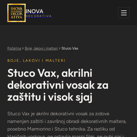
Skoči
na
INOVA
sadržaj
DECORATIVA
Početna
Boje, lakovi i malteri
Stuco Vax
BOJE, LAKOVI I MALTERI
Stuco Vax, akrilni
dekorativni vosak za
zaštitu i visok sjaj
Stuco Vax je akrilni dekorativni vosak za zidove
namenjen zaštiti i završnoj obradi dekorativnih maltera,
posebno Marmorino i Stuco tehnika. Za razliku od
klasičnih voskova, ne ostavlja masni film, ne gubi sjaj i