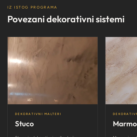
IZ ISTOG PROGRAMA
Povezani dekorativni sistemi
DEKORATIVNI MALTERI
DEKORATIV
Stuco
Marmo