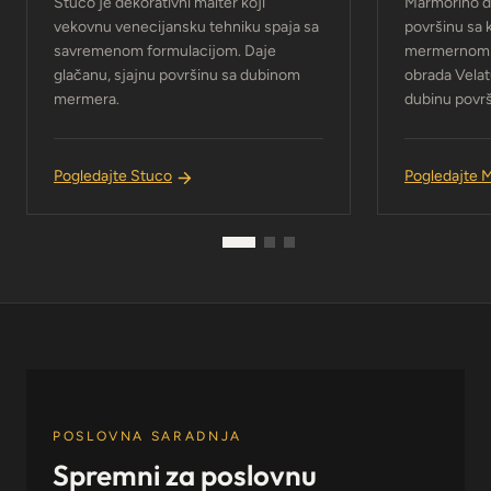
Stuco je dekorativni malter koji
Marmorino d
vekovnu venecijansku tehniku spaja sa
površinu sa 
savremenom formulacijom. Daje
mermernom s
glačanu, sjajnu površinu sa dubinom
obrada Velat
mermera.
dubinu površ
Pogledajte Stuco
Pogledajte 
POSLOVNA SARADNJA
Spremni za poslovnu