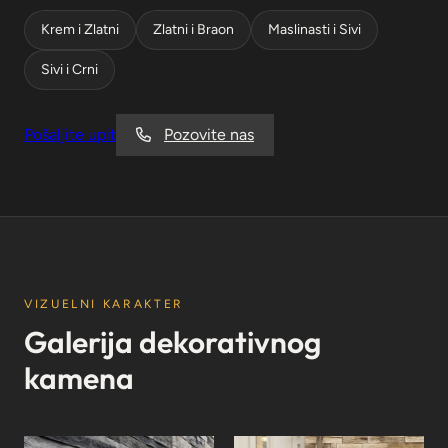
Krem i Zlatni
Zlatni i Braon
Maslinasti i Sivi
Sivi i Crni
Pošaljite upit
Pozovite nas
VIZUELNI KARAKTER
Galerija dekorativnog
kamena