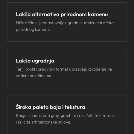
Lakša alternativa prirodnom kamenu
Niža težina i jednostavnija ugradnja uz vizuelni efekat
prirodnog kamena.
Lakša ugradnja
Tanji profil i predvidiv format ubrzavaju izvođenje na
velikim površinama.
Široka paleta boja i tekstura
Beige, sand, stone gray, graphite i različite teksture za
različite arhitektonske stilove.