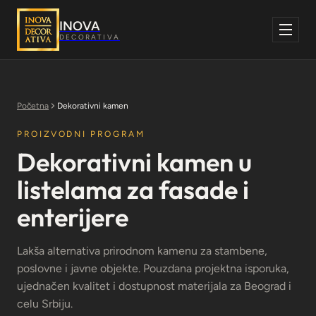
Skoči
na
INOVA
sadržaj
DECORATIVA
Početna
Dekorativni kamen
PROIZVODNI PROGRAM
Dekorativni kamen u
listelama za fasade i
enterijere
Lakša alternativa prirodnom kamenu za stambene,
poslovne i javne objekte. Pouzdana projektna isporuka,
ujednačen kvalitet i dostupnost materijala za Beograd i
celu Srbiju.