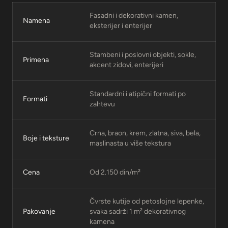
Fasadni i dekorativni kamen,
Namena
eksterijer i enterijer
Stambeni i poslovni objekti, sokle,
Primena
akcent zidovi, enterijeri
Standardni i atipični formati po
Formati
zahtevu
Crna, braon, krem, zlatna, siva, bela,
Boje i teksture
maslinasta u više tekstura
Cena
Od 2.150 din/m²
Čvrste kutije od petoslojne lepenke,
Pakovanje
svaka sadrži 1 m² dekorativnog
kamena