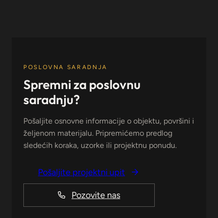
POSLOVNA SARADNJA
Spremni za poslovnu
saradnju?
Pošaljite osnovne informacije o objektu, površini i
željenom materijalu. Pripremićemo predlog
sledećih koraka, uzorke ili projektnu ponudu.
Pošaljite projektni upit
Pozovite nas