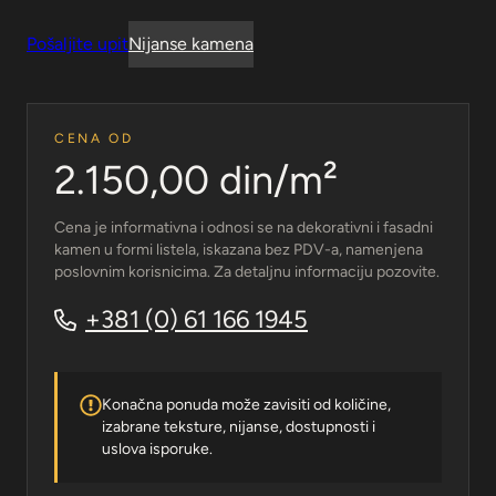
Pošaljite upit
Nijanse kamena
CENA OD
2.150,00 din/m²
Cena je informativna i odnosi se na dekorativni i fasadni
kamen u formi listela, iskazana bez PDV-a, namenjena
poslovnim korisnicima. Za detaljnu informaciju pozovite.
+381 (0) 61 166 1945
Konačna ponuda može zavisiti od količine,
izabrane teksture, nijanse, dostupnosti i
uslova isporuke.