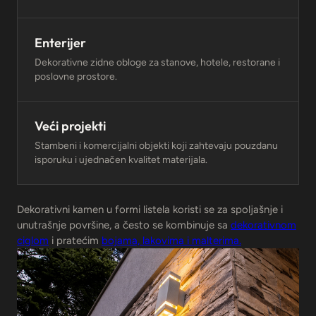
Enterijer
Dekorativne zidne obloge za stanove, hotele, restorane i
poslovne prostore.
Veći projekti
Stambeni i komercijalni objekti koji zahtevaju pouzdanu
isporuku i ujednačen kvalitet materijala.
Dekorativni kamen u formi listela koristi se za spoljašnje i
unutrašnje površine, a često se kombinuje sa
dekorativnom
ciglom
i pratećim
bojama, lakovima i malterima.