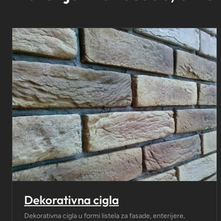
Dekorativna cigla
Dekorativna cigla u formi listela za fasade, enterijere,