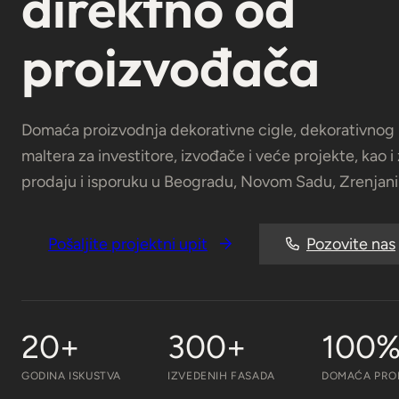
direktno od
proizvođača
Domaća proizvodnja dekorativne cigle, dekorativnog k
maltera za investitore, izvođače i veće projekte, kao i
prodaju i isporuku u Beogradu, Novom Sadu, Zrenjanin
Pošaljite projektni upit
Pozovite nas
20+
300+
100
GODINA ISKUSTVA
IZVEDENIH FASADA
DOMAĆA PRO