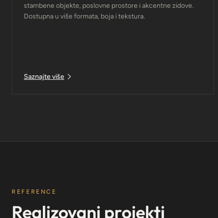
stambene objekte, poslovne prostore i akcentne zidove.
Dostupna u više formata, boja i tekstura.
Saznajte više
REFERENCE
Realizovani projekti