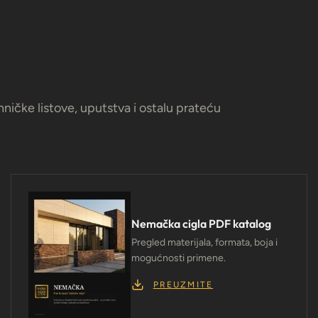
ičke listove, uputstva i ostalu prateću
Nemačka cigla PDF katalog
Pregled materijala, formata, boja i
mogućnosti primene.
PREUZMITE