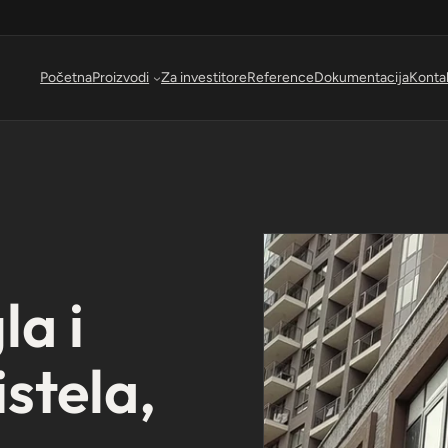
Početna
Proizvodi
Za investitore
Reference
Dokumentacija
Konta
la i
stela,