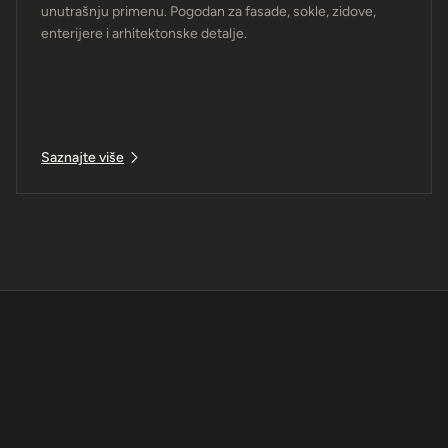
unutrašnju primenu. Pogodan za fasade, sokle, zidove,
enterijere i arhitektonske detalje.
Saznajte više