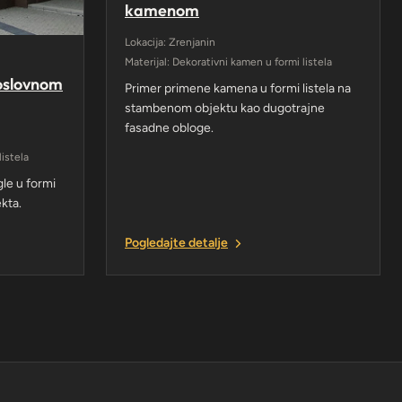
kamenom
Lokacija: Zrenjanin
Materijal: Dekorativni kamen u formi listela
poslovnom
Primer primene kamena u formi listela na
stambenom objektu kao dugotrajne
fasadne obloge.
listela
le u formi
ekta.
Pogledajte detalje