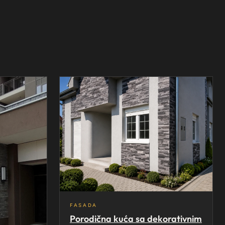
FASADA
Porodična kuća sa dekorativnim