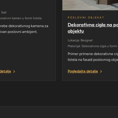
i Sad
POSLOVNI OBJEKAT
korativni kamen u formi listela
Dekorativna cigla na 
trebe dekorativnog kamena za
objektu
ivan poslovni ambijent.
Lokacija: Beograd
Materijal: Dekorativna cigla u formi 
Primer primene dekorativne cig
listela na fasadi poslovnog obj
detalje
Pogledajte detalje