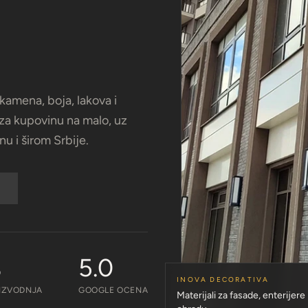
amena, boja, lakova i
 za kupovinu na malo, uz
u i širom Srbije.
%
5.0
INOVA DECORATIVA
IZVODNJA
GOOGLE OCENA
Materijali za fasade, enterijere