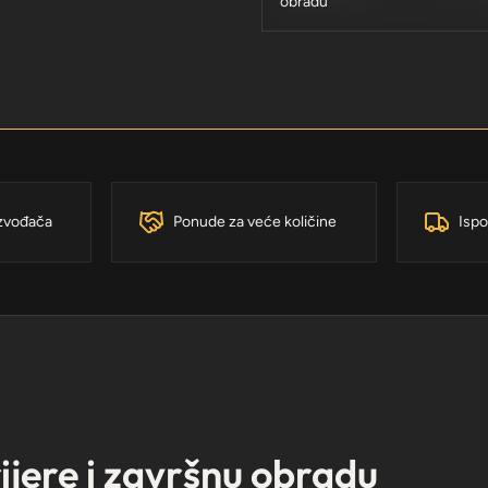
obradu
izvođača
Ponude za veće količine
Ispo
rijere i završnu obradu