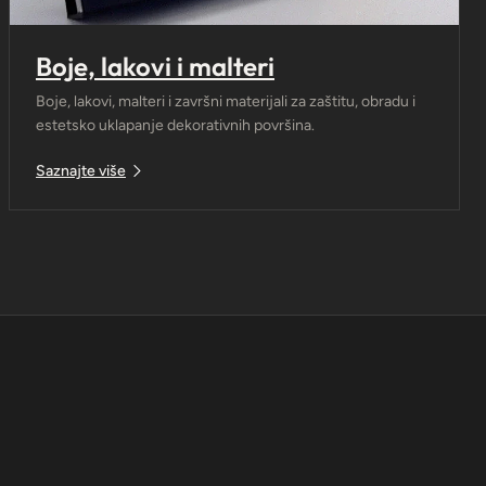
Boje, lakovi i malteri
Boje, lakovi, malteri i završni materijali za zaštitu, obradu i
estetsko uklapanje dekorativnih površina.
Saznajte više