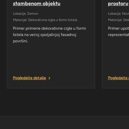
stambenom objektu
prostoru
Lokacija: Zemun
Lokacija: Nov
Materijal: Dekorativna cigla u formi listela
Materijal: De
Primer primene dekorativne cigle u formi
Primer upo
listela na većoj spoljašnjoj fasadnoj
reprezentat
površini.
Pogledajte detalje
Pogledajte 