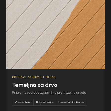
PREMAZI ZA DRVO I METAL
Temeljna za drvo
Priprema podloge za završne premaze na drvetu
Vodena baza
Bolja adhezija
Umereno tiksotropna