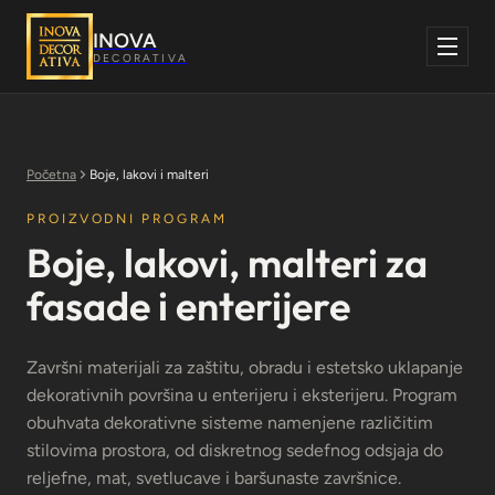
Skoči
na
INOVA
sadržaj
DECORATIVA
Početna
Boje, lakovi i malteri
PROIZVODNI PROGRAM
Boje, lakovi, malteri za
fasade i enterijere
Završni materijali za zaštitu, obradu i estetsko uklapanje
dekorativnih površina u enterijeru i eksterijeru. Program
obuhvata dekorativne sisteme namenjene različitim
stilovima prostora, od diskretnog sedefnog odsjaja do
reljefne, mat, svetlucave i baršunaste završnice.