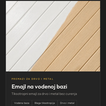
PREMAZI ZA DRVO I METAL
Emajl na vodenoj bazi
Tiksotropni emajl za drvo i metal bez curenja
Vodena baza
Blaga tiksotropija
Drvo i metal