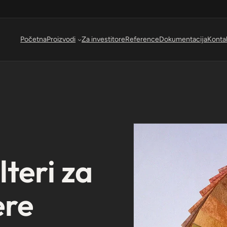
Početna
Proizvodi
Za investitore
Reference
Dokumentacija
Konta
lteri za
ere