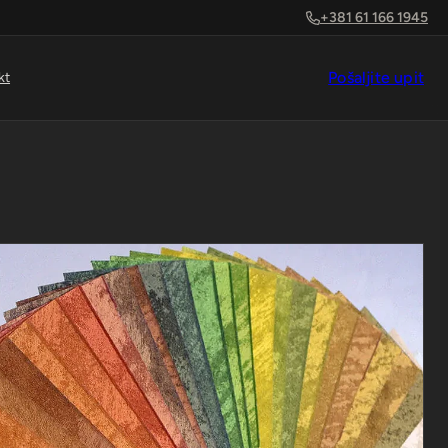
+381 61 166 1945
Pošaljite upit
kt