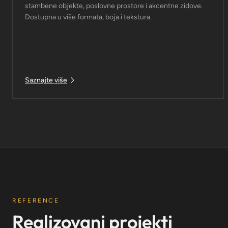
stambene objekte, poslovne prostore i akcentne zidove.
Dostupna u više formata, boja i tekstura.
Saznajte više
REFERENCE
Realizovani projekti