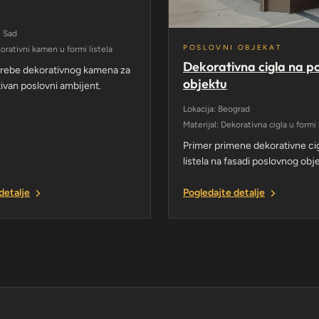
i Sad
POSLOVNI OBJEKAT
korativni kamen u formi listela
Dekorativna cigla na 
trebe dekorativnog kamena za
objektu
ivan poslovni ambijent.
Lokacija: Beograd
Materijal: Dekorativna cigla u formi 
Primer primene dekorativne cig
listela na fasadi poslovnog obj
detalje
Pogledajte detalje