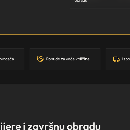
obradu
izvođača
Ponude za veće količine
Ispo
rijere i završnu obradu