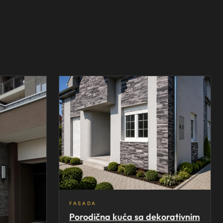
FASADA
Porodična kuća sa dekorativnim