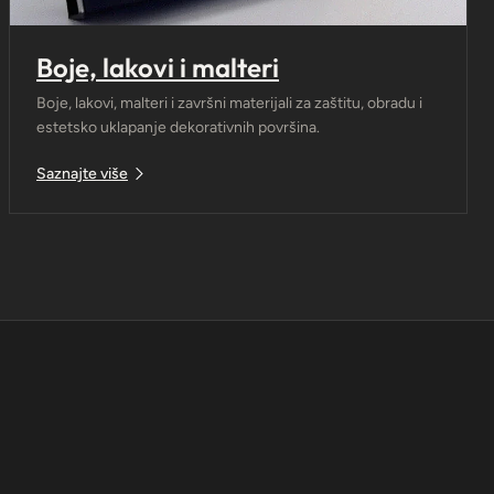
Boje, lakovi i malteri
Boje, lakovi, malteri i završni materijali za zaštitu, obradu i
estetsko uklapanje dekorativnih površina.
Saznajte više