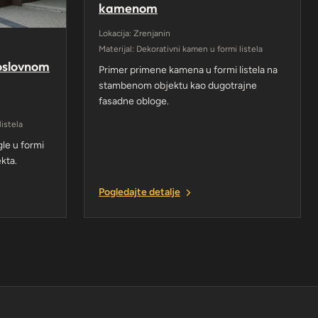
kamenom
Lokacija: Zrenjanin
Materijal: Dekorativni kamen u formi listela
poslovnom
Primer primene kamena u formi listela na
stambenom objektu kao dugotrajne
fasadne obloge.
listela
le u formi
ekta.
Pogledajte detalje