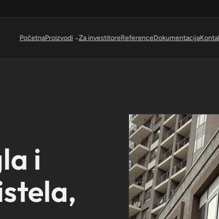
Početna
Proizvodi
Za investitore
Reference
Dokumentacija
Konta
la i
stela,