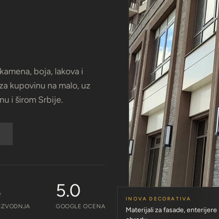
amena, boja, lakova i
 za kupovinu na malo, uz
u i širom Srbije.
%
5.0
INOVA DECORATIVA
IZVODNJA
GOOGLE OCENA
Materijali za fasade, enterijere