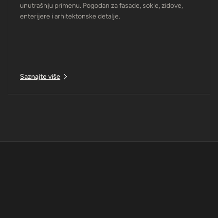
unutrašnju primenu. Pogodan za fasade, sokle, zidove,
enterijere i arhitektonske detalje.
Saznajte više