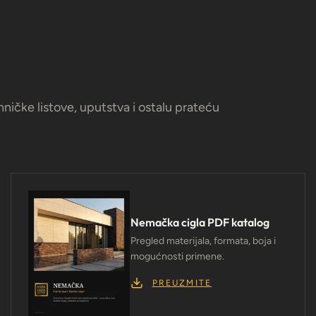
ičke listove, uputstva i ostalu prateću
Nemačka cigla PDF katalog
Pregled materijala, formata, boja i
mogućnosti primene.
PREUZMITE