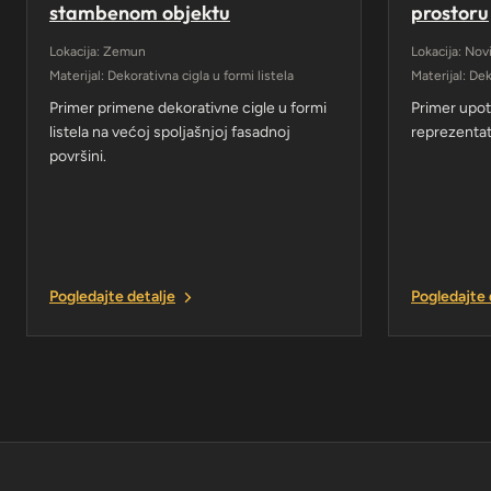
stambenom objektu
prostoru
Lokacija: Zemun
Lokacija: Nov
Materijal: Dekorativna cigla u formi listela
Materijal: De
Primer primene dekorativne cigle u formi
Primer upo
listela na većoj spoljašnjoj fasadnoj
reprezentat
površini.
Pogledajte detalje
Pogledajte 