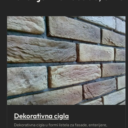
Dekorativna cigla
Dekorativna cigla u formi listela za fasade, enterijere,