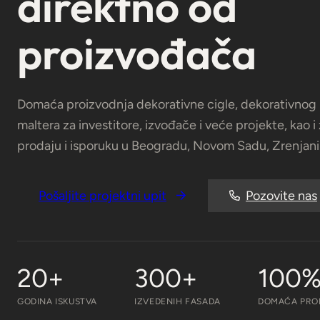
direktno od
proizvođača
Domaća proizvodnja dekorativne cigle, dekorativnog k
maltera za investitore, izvođače i veće projekte, kao i
prodaju i isporuku u Beogradu, Novom Sadu, Zrenjanin
Pošaljite projektni upit
Pozovite nas
20+
300+
100
GODINA ISKUSTVA
IZVEDENIH FASADA
DOMAĆA PRO